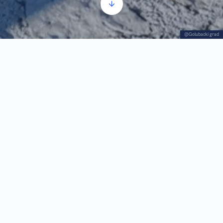
@Golubacki grad
语音导览
音
00:00
00:00
频
播
1.
语音导览
1:22
放
器
宫殿展现了古代要塞指挥官们曾经居住过的宏伟中
世纪建筑。今天这里是戈卢巴茨要塞的主要展区。
这座宫殿是位于内要塞沿海地区的一座多层纪念性
建筑，建于塞尔维亚国王斯特凡·拉扎雷维奇
（Stefan Lazarevic）统治时期