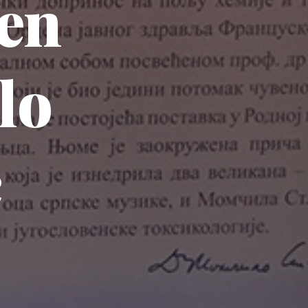
en
lo
c