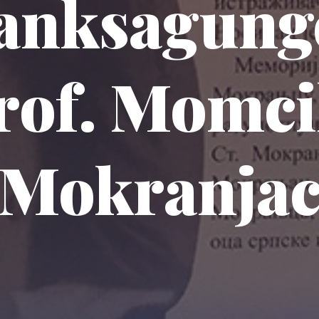
anksagung
rof. Momci
Mokranja