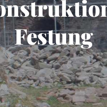
nstruktio
Festung