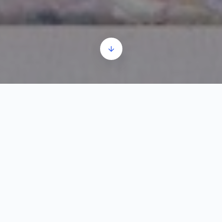
Kikindai festők
Audió
00:00
00:00
lejátszó
1.
Kikindai festők
1:01
A folyosón a 20. század második felétől