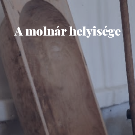
A molnár helyisége