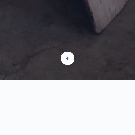
Mlinareva soba - saznaj više
Audió
00:00
00:00
lejátszó
1.
Mlinareva soba - saznaj više
0:46