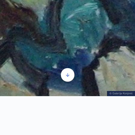
© Galerija Konjovic
Kék korszak_Alapvető információk
Audió
00:00
00:00