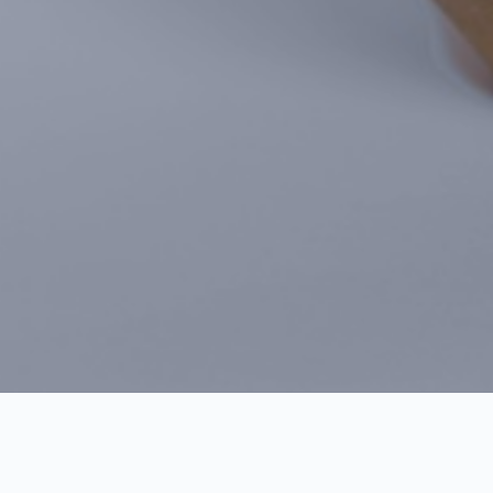
05-01_RO_Necropole di