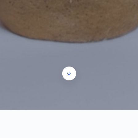
n epoca bronzului – informații de bază