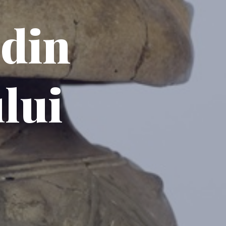
 din
lui