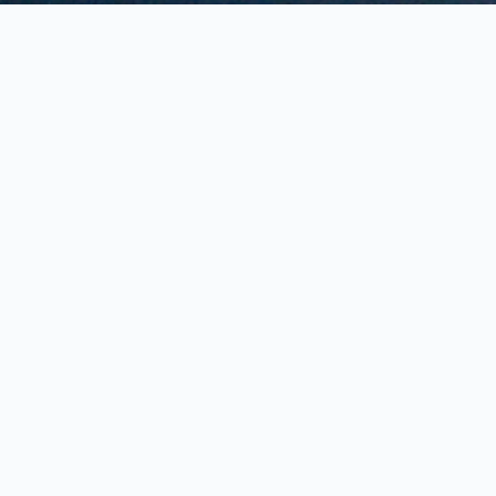
03-01_RU_Эскизы к «Пьяному кораблю»
Аудиоплеер
00:00
00:00
1.
03-01_RU_Эскизы к «Пьяному кораблю»
1:05
2.
03-02_RU_Эскизы к «Пьяному кораблю»_2
1:28
В конце своего второго парижского периода, в
1927 году, Савва Шуманович написал
знаменитый „Пьяный корабль“, шедевр, который
сегодня хранится в Музее современного
искусства в Белграде
Своим „Пьяным кораблем“ Савва Шуманович