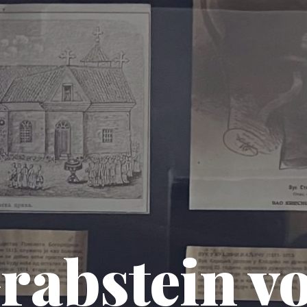
rabstein v