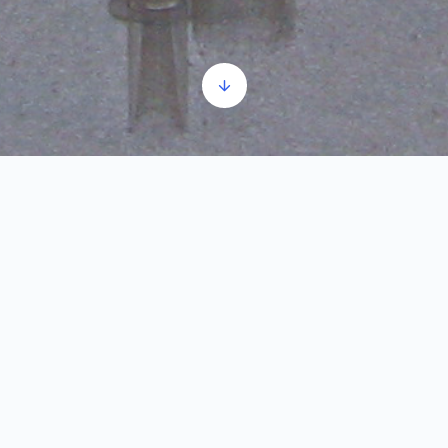
Völkerwanderung
Audio-
00:00
00:00
Player
1.
Völkerwanderung
1:15
Neue Nationen kommen aus dem Norden und
dieses Gebiet und der Donaulimes werden zur