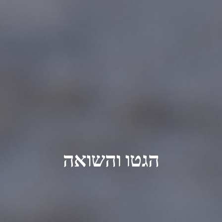
הגטו והשואה