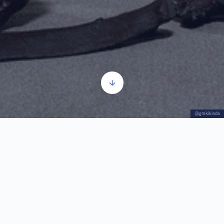
@gmkikinda
A „Kika” mamut – alapinformációk
Audió
00:00
00:00
lejátszó
1.
A „Kika” mamut – alapinformációk
0:55