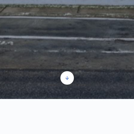
Üdvözöljük – alapinformációk
Audió