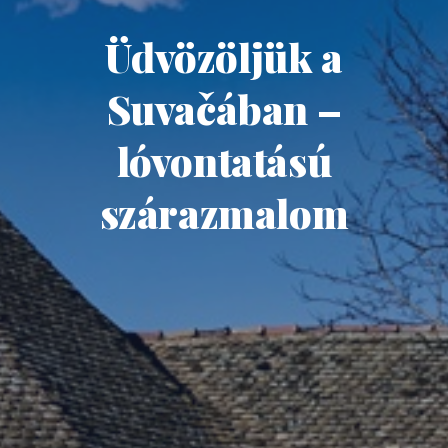
Üdvözöljük a
Suvačában –
lóvontatású
szárazmalom