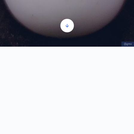
@gmv
Tutunul şi pipa
Player
00:00
00:00
audio
1.
Tutunul şi pipa
1:41
În Voivodina, în perioada când a fost parte din
Austro-ungaria s-a stimulat cultivarea de tutun. A