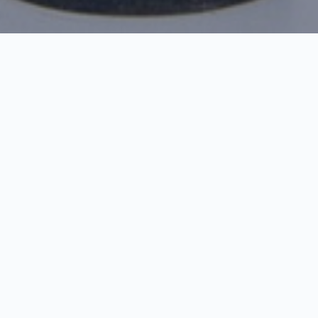
Riter
Прегледач
00:00
00:00
звучних
записа
1.
Riter
0:33
2.
Zoran Petrović (1921-1996)
0:40
Skulptura „Riter“, deo zbirke „Savremenici“,
izvedena je zavarivanjem i livenjem gvožđa.
Delo potiče iz serije radova napravljenih od
recikliranih industrijskih materijala, posebno