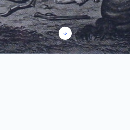
14_SR_Bitka kod Petrovaradina
Прегледач
00:00
00:00
звучних
записа
1.
14_SR_Bitka kod Petrovaradina
1:32
U vremenima bez foto aparata i kamera, kada bi