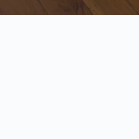
Arheološka zbirka – 1. deo
Прегледач
00:00
00:00
звучних
записа
1.
Arheološka zbirka – 1. deo
1:47
2.
Arheološka zbirka – 2. deo
0:12
Zbirka praistorijskih artefakata obuhvata
materijalne ostatke iz perioda neolita, bronzanog
i gvozdenog doba, pokrivajući širok vremenski
hod od kraja 7. milenija stare ere sve do rimskih