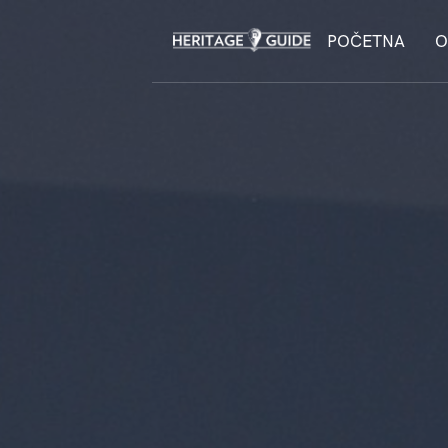
POČETNA
O