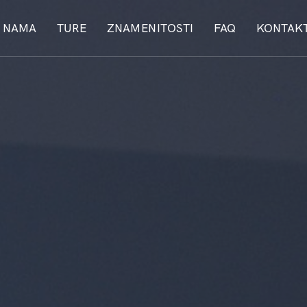
 NAMA
TURE
ZNAMENITOSTI
FAQ
KONTAK