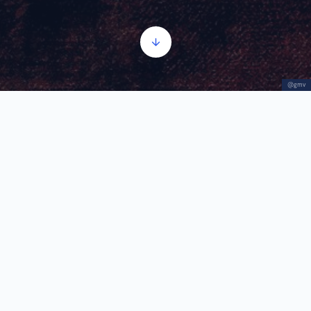
@gmv
Gradski život u Vršcu
Прегледач
00:00
00:00
звучних
записа
1.
Gradski život u Vršcu
0:54
Zahvaljujući periodima kada je Vojvodina bila deo
Austrougarskog carstva i trgovini sa drugim
delovima Evrope, Vršac ima priliku da bude u