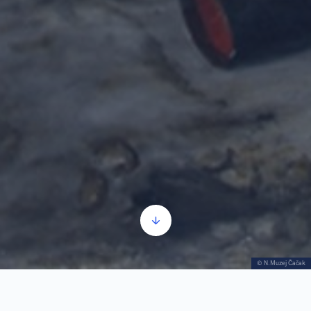
© N.Muzej Čačak