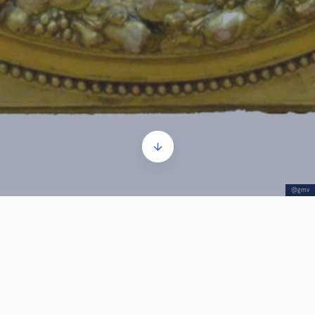
@gmv
Jovan Sterija Popović_1
Прегледач
00:00
00:00
звучних
записа