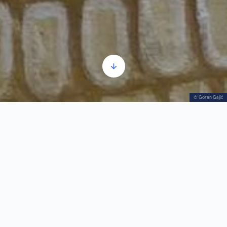
© Goran Gajić
Rođenje naivne umetnosti
Прегледач
00:00
00:00
звучних
записа
1.
Rođenje naivne umetnosti
0:54