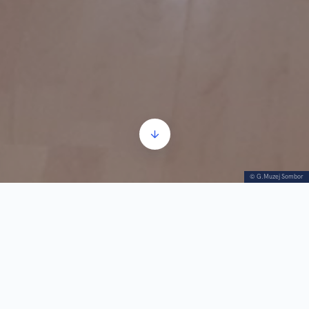
© G.Muzej Sombor
Seoba naroda_1.deo
Прегледач
00:00
00:00
звучних
записа
1.
Seoba naroda_1.deo
3:38