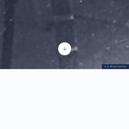
© G.Muzej Sombor
Stari zanati_1.deo
Прегледач
00:00
00:00
звучних
записа
1.
Stari zanati_1.deo
5:36