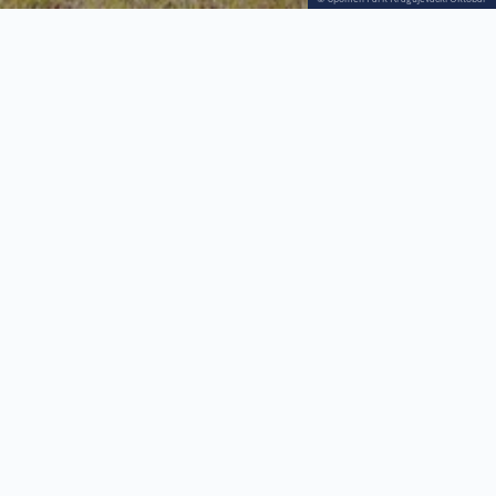
Bronzanim spomenikom Sto za jednog (Nandor
Glid,vajar, 1980) surova naredba nacističkog
generala Franca Bemea “100 za jednog“ likovno
je uobličena mrežom isprepletanih ljudskih tela u
bolnom, samrtnom grču. Njihovi obrisi postepeno
nestaju i transformišu se u krošnju velikog
moćnog stabla, simbola života.
Spomenik je poklon grada Modriče (BiH).
Galerija: