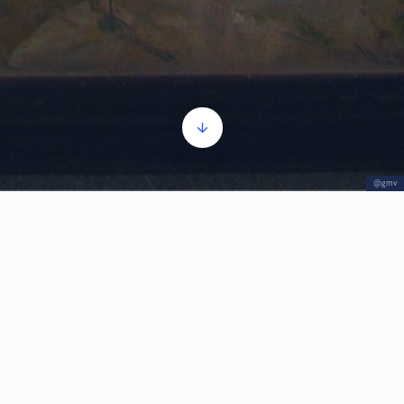
@gmv
Sv. Nikola spasava osuđenike
Прегледач
00:00
00:00
звучних
записа
1.
Sv. Nikola spasava osuđenike
2:07