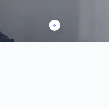
Ustaničke zastave
Прегледач
00:00
00:00
звучних
записа
1.
Ustaničke zastave
0:13
U prostoriji sa oružjem nalaze se dve kopije