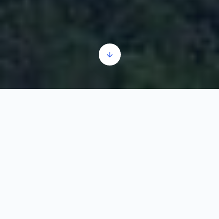
Manastir Nova Pavlica se nalazi pored Ibra u Pavlici,
nedaleko od manastira Stara Pavlica i ostataka
tvrđave Brvenik
Čuveni Musa, zapovednik Tvrđave Brvenik se
poslednji put pominje 1381. godine. Verovatno je te
godine i umro, a sinovi Stefan i Lazar su sa majkom
započeli gradnju zadužbine Nove Pavlice, posvetivši je