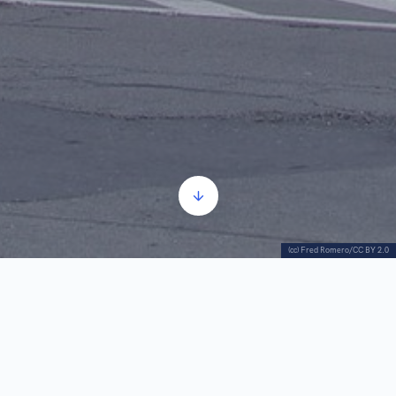
(cc) Fred Romero/CC BY 2.0
Istorijski muzej Srbije osnovan je 1963. godine.
Muzej kroz svoje postavke artikuliše i interpretira
znanja o prošlosti Srbije i srpskog naroda, kao i