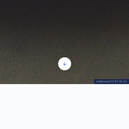
(cc)Nemezis/CC BY-SA 3.0
Kuća u Zadarskoj br. 6 sagrađena je 1926. godine
po projektu poznatog beogradskog arhitekte
Branislava Kojića, akademika i jednog od osnivača