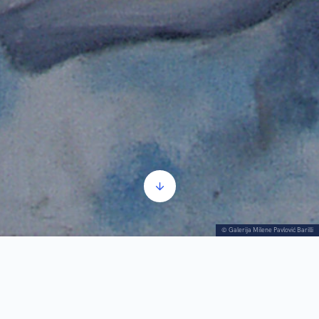
© Galerija Milene Pavlović Barilli
Tzv. linearno-magični period između 1931. i
1936. godine odlikuje se naglašenim crtežom,