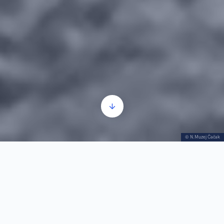
© N.Muzej Čačak
Top 10 spomenika kulture grada Čačka